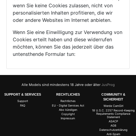
wenn Sie keine Cookies zulassen, nicht von
personalisierten Inhalten profitieren, die wir
oder andere Websites im Internet anbieten.
Wenn Sie eine Einwilligung zur Verwendung von
Cookies erteilt haben und diese widerrufen
möchten, können Sie das jederzeit über das
untensthende Formular tun:
Alle Models sind mindestens 18 Jahre oder älter
JusProg
SUPPORT & SERVICES
RECHTLICHES
COMMUNITY &
SICHERHEIT
Support
Rechtliches
FAQ
EU - Digital Services Act
Werde CamGirl
Abo kündigen
18 U.S.C. 2257 Record-Keeping
Requirements Compliance
Copyright
Statement
Impressum
ASACP
AGB
Datenschutzerklärung
Anti-Spam